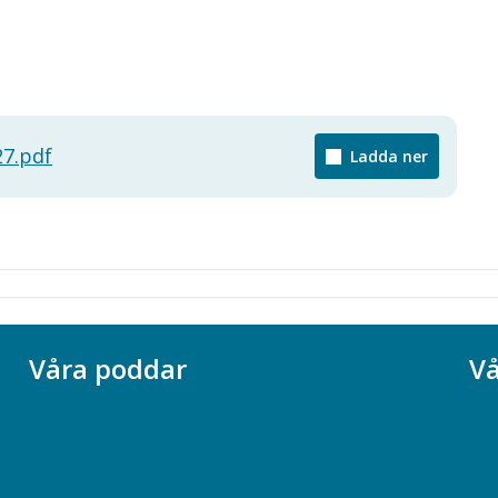
27.pdf
Ladda ner
Våra poddar
Vå
Chefspodden
Ak
Samhällsekonomiska podden
Ch