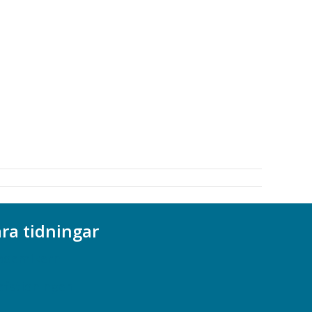
ra tidningar
ademikern
efstidningen