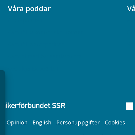
Våra poddar
Vå
Chefspodden
Ak
Samhällsekonomiska podden
Ch
Samhällsvetarpodden
So
Samtal med beteendevetare
Socialtjänstpodden
Opinion
English
Personuppgifter
Cookies