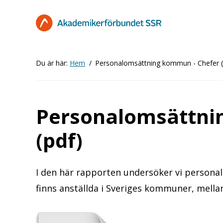
Hoppa
till
huvudinnehåll
Du är här:
Hem
Personalomsättning kommun - Chefer (
Personalomsättni
(pdf)
I den här rapporten undersöker vi persona
finns anställda i Sveriges kommuner, mella