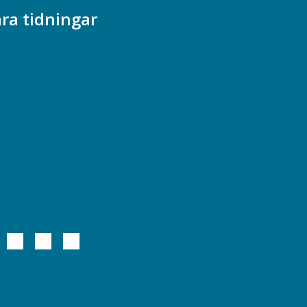
ra tidningar
ademikern
efstidningen
cionomen