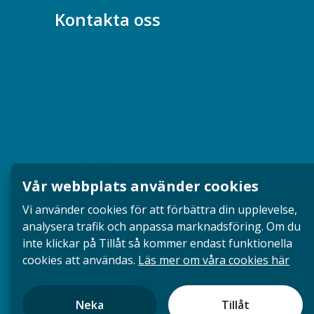
Kontakta oss
Bli medlem
08-617 44 00
Box 128 00, 112 96 Stockholm
Jobba hos oss
Presskontakt
Vår webbplats använder cookies
Dina försäkringar i Akademikerförsäkring
Vi använder cookies för att förbättra din upplevelse,
analysera trafik och anpassa marknadsföring. Om du
inte klickar på Tillåt så kommer endast funktionella
cookies att användas.
Läs mer om våra cookies här
Neka
Tillåt