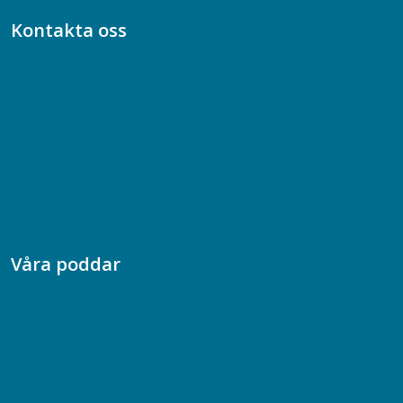
Kontakta oss
Bli medlem
08-617 44 00
Box 128 00, 112 96 Stockholm
Jobba hos oss
Presskontakt
Dina försäkringar i Akademikerförsäkring
Våra poddar
Chefspodden
Samhällsekonomiska podden
Samhällsvetarpodden
Samtal med beteendevetare