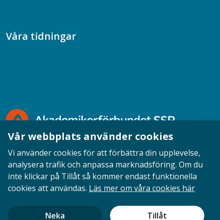
Socialtjänstpodden
Våra tidningar
Akademikern
Chefstidningen
Socionomen
Vår webbplats använder cookies
Vi använder cookies för att förbättra din upplevelse,
analysera trafik och anpassa marknadsföring. Om du
inte klickar på Tillåt så kommer endast funktionella
Opinion
English
Personuppgifter
Cookies
cookies att användas.
Läs mer om våra cookies här
Ansvarig utgivare: Cecilia Sandahl
Neka
Tillåt