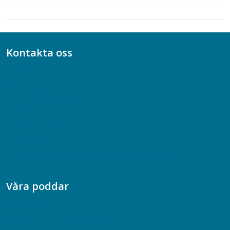
Kontakta oss
Bli medlem
08-617 44 00
Box 128 00, 112 96 Stockholm
Jobba hos oss
Presskontakt
Dina försäkringar i Akademikerförsäkring
Våra poddar
Chefspodden
Samhällsekonomiska podden