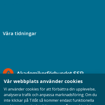
Samhällsvetarpodden
Samtal med beteendevetare
Socialtjänstpodden
Våra tidningar
Akademikern
Chefstidningen
Socionomen
Vår webbplats använder cookies
Vi använder cookies för att förbättra din upplevelse,
analysera trafik och anpassa marknadsföring. Om du
inte klickar på Tillåt så kommer endast funktionella
Opinion
English
Personuppgifter
Cookies