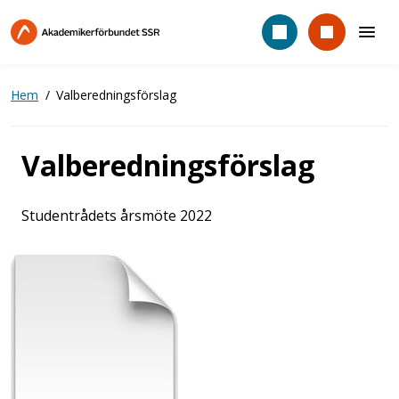
Hoppa
till
huvudinnehåll
Hem
Valberedningsförslag
Valberedningsförslag
Studentrådets årsmöte 2022