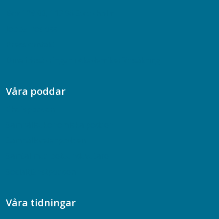
Box 128 00, 112 96 Stockholm
Jobba hos oss
Presskontakt
Dina försäkringar i Akademikerförsäkring
Våra poddar
Chefspodden
Samhällsekonomiska podden
Samhällsvetarpodden
Samtal med beteendevetare
Socialtjänstpodden
Våra tidningar