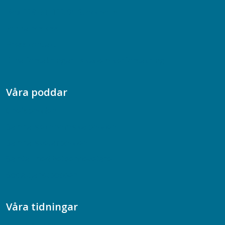
Box 128 00, 112 96 Stockholm
Jobba hos oss
Presskontakt
Dina försäkringar i Akademikerförsäkring
Våra poddar
Chefspodden
Samhällsekonomiska podden
Samhällsvetarpodden
Samtal med beteendevetare
Socialtjänstpodden
Våra tidningar