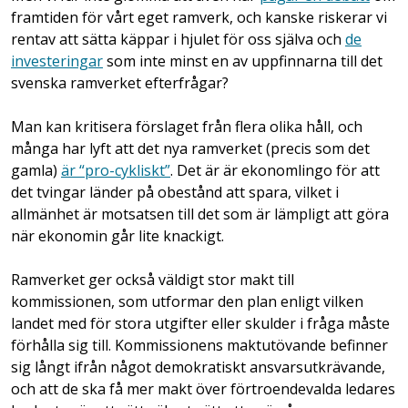
framtiden för vårt eget ramverk, och kanske riskerar vi
rentav att sätta käppar i hjulet för oss själva och
de
investeringar
som inte minst en av uppfinnarna till det
svenska ramverket efterfrågar?
Man kan kritisera förslaget från flera olika håll, och
många har lyft att det nya ramverket (precis som det
gamla)
är “pro-cykliskt”
. Det är är ekonomlingo för att
det tvingar länder på obestånd att spara, vilket i
allmänhet är motsatsen till det som är lämpligt att göra
när ekonomin går lite knackigt.
Ramverket ger också väldigt stor makt till
kommissionen, som utformar den plan enligt vilken
landet med för stora utgifter eller skulder i fråga måste
förhålla sig till. Kommissionens maktutövande befinner
sig långt ifrån något demokratiskt ansvarsutkrävande,
och att de ska få mer makt över förtroendevalda ledares