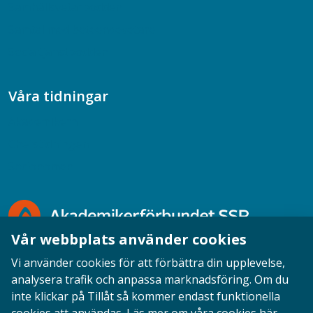
Samhällsvetarpodden
Samtal med beteendevetare
Socialtjänstpodden
Våra tidningar
Akademikern
Chefstidningen
Socionomen
Vår webbplats använder cookies
Vi använder cookies för att förbättra din upplevelse,
analysera trafik och anpassa marknadsföring. Om du
inte klickar på Tillåt så kommer endast funktionella
Opinion
English
Personuppgifter
Cookies