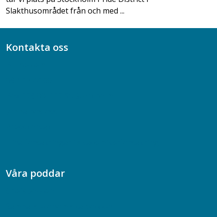
Slakthusområdet från och med ...
Kontakta oss
Bli medlem
08-617 44 00
Box 128 00, 112 96 Stockholm
Jobba hos oss
Presskontakt
Dina försäkringar i Akademikerförsäkring
Våra poddar
Chefspodden
Samhällsekonomiska podden