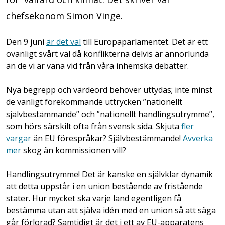
chefsekonom Simon Vinge.
Den 9 juni
är det val
till Europaparlamentet. Det är ett
ovanligt svårt val då konflikterna delvis är annorlunda
än de vi är vana vid från våra inhemska debatter.
Nya begrepp och värdeord behöver uttydas; inte minst
de vanligt förekommande uttrycken ”nationellt
självbestämmande” och ”nationellt handlingsutrymme”,
som hörs särskilt ofta från svensk sida. Skjuta
fler
vargar
än EU förespråkar? Självbestämmande!
Avverka
mer
skog än kommissionen vill?
Handlingsutrymme! Det är kanske en självklar dynamik
att detta uppstår i en union bestående av fristående
stater. Hur mycket ska varje land egentligen få
bestämma utan att själva idén med en union så att säga
går förlorad? Samtidigt är det i ett av EU-apparatens