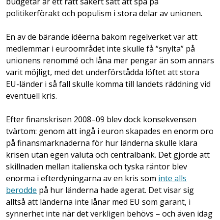
budgetar är ett rätt säkert sätt att spä på
politikerförakt och populism i stora delar av unionen.
En av de bärande idéerna bakom regelverket var att
medlemmar i euroområdet inte skulle få “snylta” på
unionens renommé och låna mer pengar än som annars
varit möjligt, med det underförstådda löftet att stora
EU-länder i så fall skulle komma till landets räddning vid
eventuell kris.
Efter finanskrisen 2008–09 blev dock konsekvensen
tvärtom: genom att ingå i euron skapades en enorm oro
på finansmarknaderna för hur länderna skulle klara
krisen utan egen valuta och centralbank. Det gjorde att
skillnaden mellan italienska och tyska räntor blev
enorma i efterdyningarna av en kris som
inte alls
berodde
på hur länderna hade agerat. Det visar sig
alltså att länderna inte lånar med EU som garant, i
synnerhet inte när det verkligen behövs – och även idag