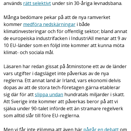
används
rätt selektivt
under sin 30-åriga levnadsbana.
Många bedömare pekar på att de nya ramverket
kommer
medföra nedskärningar
i både
klimatinvesteringar och för offentlig sektor; bland annat
de europeiska industrifacken i IndustriAll menar att 9 av
10 EU-länder som en följd inte kommer att kunna möta
klimat- och sociala mål.
Läsaren har redan gissat på åtminstone ett av de länder
vars utgifter i dagsläget inte påverkas av de nya
reglerna. Ett annat land är Irland, vars ekonomi delvis
dopas av att de stora tech-företagen gärna etablerar
sig där för att
slippa undan
hundratals miljarder i skatt.
Att Sverige inte kommer att påverkas beror på att vi
själva under 90-talet införde ett än stramare regelverk
som alltid slår till före EU-reglerna.
Men vi får inte glömma att även här
pågår en debatt
om