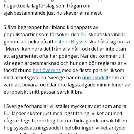
högaktuella lagförslag som frågan om
självbestämmande just nu skaver allra mest.
Själva begreppet har ibland kidnappats av
populistpartier som försöker rida EU-skeptiska vindar
genom att peka på att
eliten i Bryssel
ska hålla sig borta
. Men vi kan höra det från alla håll, och det är inte utan
att argumentet ofta har poänger. När det kommer till
vår egen arbetsmarknad och hur den bör regleras är vi
fackförbund
helt överens
med de flesta partier liksom
med arbetsgivarna. Sverige har en
unik modell
som är
värd att bevara, och där inte lagstadgade minimilöner av
europeiskt snitt passar särskilt bra.
I Sverige förhandlar vi istället mycket av det som andra
EU-länder sköter just med lagstiftning, vilket är (med
några stegs förenkling här) en bidragande orsak till en
hög sysselsättningsandel i befolkningen vilket antyder