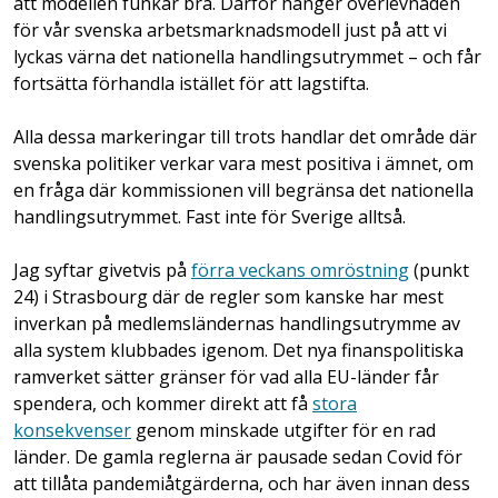
att modellen funkar bra. Därför hänger överlevnaden
för vår svenska arbetsmarknadsmodell just på att vi
lyckas värna det nationella handlingsutrymmet – och får
fortsätta förhandla istället för att lagstifta.
Alla dessa markeringar till trots handlar det område där
svenska politiker verkar vara mest positiva i ämnet, om
en fråga där kommissionen vill begränsa
det nationella
handlingsutrymmet. Fast inte för Sverige alltså.
Jag syftar givetvis på
förra veckans omröstning
(punkt
24) i Strasbourg där de regler som kanske har mest
inverkan på medlemsländernas handlingsutrymme av
alla system klubbades igenom. Det nya finanspolitiska
ramverket sätter gränser för vad alla EU-länder får
spendera, och kommer direkt att få
stora
konsekvenser
genom minskade utgifter för en rad
länder. De gamla reglerna är pausade sedan Covid för
att tillåta pandemiåtgärderna, och har även innan dess