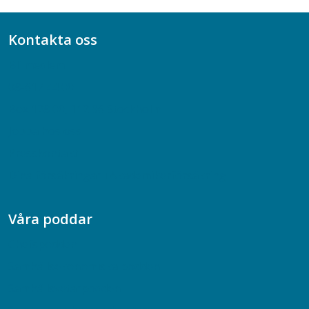
Kontakta oss
Bli medlem
08-617 44 00
Box 128 00, 112 96 Stockholm
Jobba hos oss
Presskontakt
Dina försäkringar i Akademikerförsäkring
Våra poddar
Chefspodden
Samhällsekonomiska podden
Samhällsvetarpodden