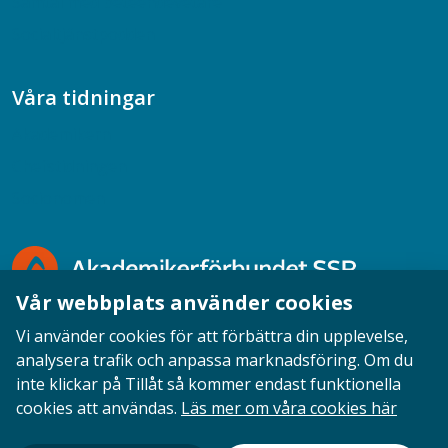
Samtal med beteendevetare
Socialtjänstpodden
Våra tidningar
Akademikern
Chefstidningen
Socionomen
Vår webbplats använder cookies
Vi använder cookies för att förbättra din upplevelse,
analysera trafik och anpassa marknadsföring. Om du
inte klickar på Tillåt så kommer endast funktionella
Opinion
English
Personuppgifter
Cookies
cookies att användas.
Läs mer om våra cookies här