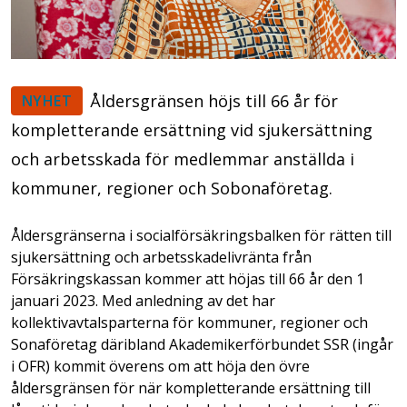
Åldersgränsen höjs till 66 år för
NYHET
kompletterande ersättning vid sjukersättning
och arbetsskada för medlemmar anställda i
kommuner, regioner och Sobonaföretag.
Åldersgränserna i socialförsäkringsbalken för rätten till
sjukersättning och arbetsskadelivränta från
Försäkringskassan kommer att höjas till 66 år den 1
januari 2023. Med anledning av det har
kollektivavtalsparterna för kommuner, regioner och
Sonaföretag däribland Akademikerförbundet SSR (ingår
i OFR) kommit överens om att höja den övre
åldersgränsen för när kompletterande ersättning till