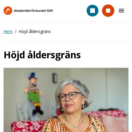
Hoppa
till
huvudinnehåll
Hem
Höjd åldersgräns
Höjd åldersgräns