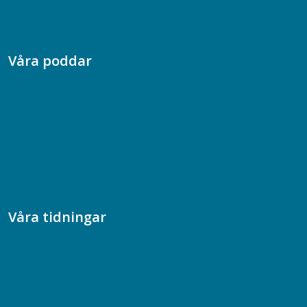
Dina försäkringar i Akademikerförsäkring
Våra poddar
Chefspodden
Samhällsekonomiska podden
Samhällsvetarpodden
Samtal med beteendevetare
Socialtjänstpodden
Våra tidningar
Akademikern
Chefstidningen
Socionomen