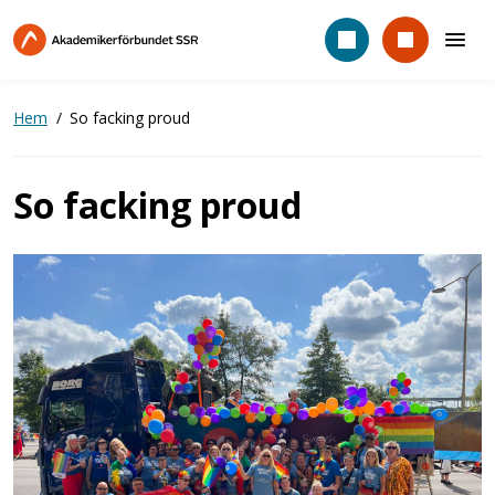
Hoppa
till
huvudinnehåll
Hem
So facking proud
So facking proud