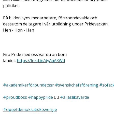
politiker.
På bilden syns medarbetare, förtroendevalda och
dessutom deltagare i vår utbildning under Prideveckan;
Hen - Hon - Han
Fira Pride med oss var du än bor i
landet:
https://lnkd.in/dyAqAXWd
#akademikerförbundetssr
#svenskchefsförening
#sofac
#proudboss
#happypride
🏳️‍🌈
#allaslikavärde
#öppetdemokratisktsverige