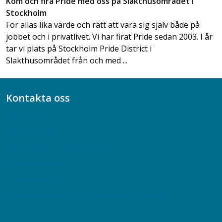
Kom och fira Pride med oss på Slakthusområdet i
Stockholm
För allas lika värde och rätt att vara sig själv både på
jobbet och i privatlivet. Vi har firat Pride sedan 2003. I år
tar vi plats på Stockholm Pride District i
Slakthusområdet från och med ...
Kontakta oss
Bli medlem
08-617 44 00
Box 128 00, 112 96 Stockholm
Jobba hos oss
Presskontakt
Dina försäkringar i Akademikerförsäkring