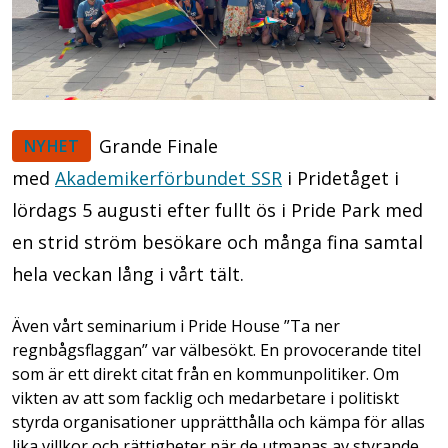
Grande Finale
NYHET
med
Akademikerförbundet SSR
i Pridetåget i
lördags 5 augusti efter fullt ös i Pride Park med
en strid ström besökare och många fina samtal
hela veckan lång i vårt tält.
Även vårt seminarium i Pride House ”Ta ner
regnbågsflaggan” var välbesökt. En provocerande titel
som är ett direkt citat från en kommunpolitiker. Om
vikten av att som facklig och medarbetare i politiskt
styrda organisationer upprätthålla och kämpa för allas
lika villkor och rättigheter när de utmanas av styrande