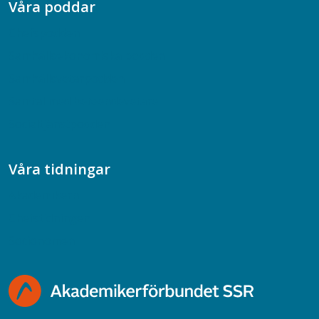
Våra poddar
Chefspodden
Samhällsekonomiska podden
Samhällsvetarpodden
Samtal med beteendevetare
Socialtjänstpodden
Våra tidningar
Akademikern
Chefstidningen
Socionomen