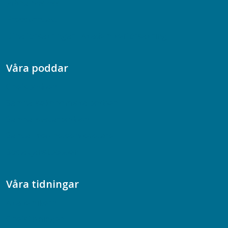
Jobba hos oss
Presskontakt
Dina försäkringar i Akademikerförsäkring
Våra poddar
Chefspodden
Samhällsekonomiska podden
Samhällsvetarpodden
Samtal med beteendevetare
Socialtjänstpodden
Våra tidningar
Akademikern
Chefstidningen