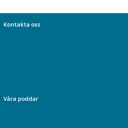
Kontakta oss
Bli medlem
08-617 44 00
Box 128 00, 112 96 Stockholm
Jobba hos oss
Presskontakt
Dina försäkringar i Akademikerförsäkring
Våra poddar
Chefspodden
Samhällsekonomiska podden
Samhällsvetarpodden