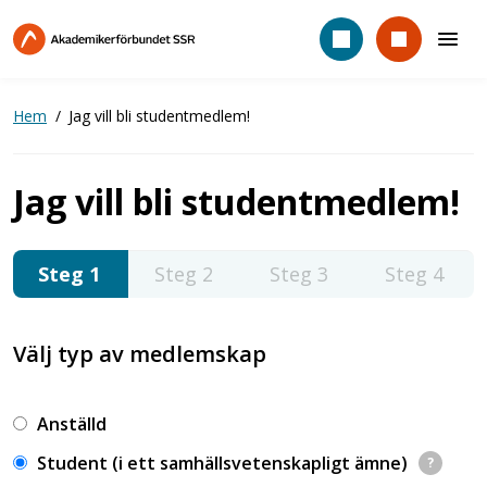
Hoppa
till
huvudinnehåll
Hem
Jag vill bli studentmedlem!
Jag vill bli studentmedlem!
1
2
3
4
Välj typ av medlemskap
Anställd
Student (i ett samhällsvetenskapligt ämne)
?