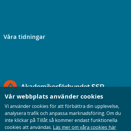
Samtal med beteendevetare
Socialtjänstpodden
Våra tidningar
Akademikern
Chefstidningen
Socionomen
Vår webbplats använder cookies
Vi använder cookies för att förbättra din upplevelse,
analysera trafik och anpassa marknadsföring. Om du
inte klickar på Tillåt så kommer endast funktionella
Opinion
English
Personuppgifter
Cookies
cookies att användas.
Läs mer om våra cookies här