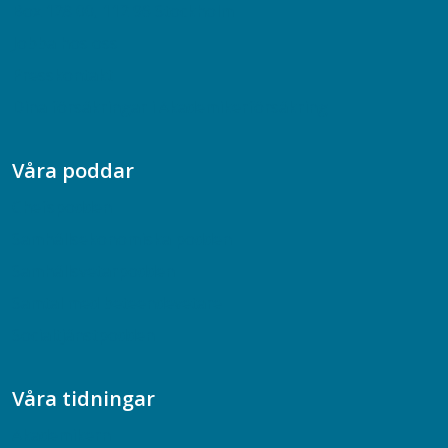
Box 128 00, 112 96 Stockholm
Jobba hos oss
Presskontakt
Dina försäkringar i Akademikerförsäkring
Våra poddar
Chefspodden
Samhällsekonomiska podden
Samhällsvetarpodden
Samtal med beteendevetare
Socialtjänstpodden
Våra tidningar
Akademikern