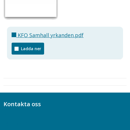
KFO Samhall yrkanden.pdf
Ladda ner
Kontakta oss
Bli medlem
08-617 44 00