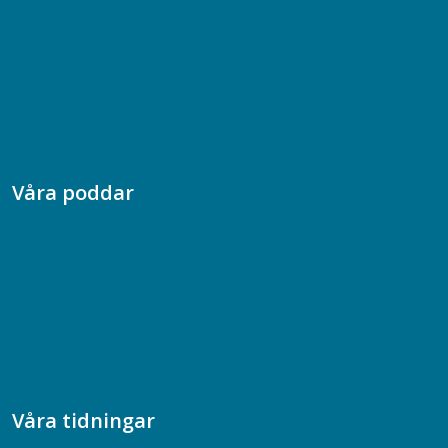
08-617 44 00
Box 128 00, 112 96 Stockholm
Jobba hos oss
Presskontakt
Dina försäkringar i Akademikerförsäkring
Våra poddar
Chefspodden
Samhällsekonomiska podden
Samhällsvetarpodden
Samtal med beteendevetare
Socialtjänstpodden
Våra tidningar