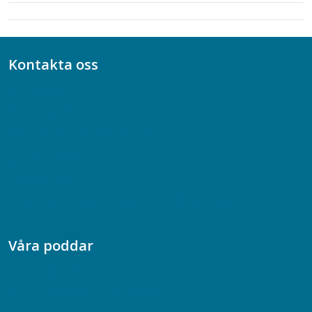
Kontakta oss
Bli medlem
08-617 44 00
Box 128 00, 112 96 Stockholm
Jobba hos oss
Presskontakt
Dina försäkringar i Akademikerförsäkring
Våra poddar
Chefspodden
Samhällsekonomiska podden