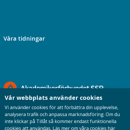
Samhällsvetarpodden
Samtal med beteendevetare
Socialtjänstpodden
Våra tidningar
Akademikern
Chefstidningen
Socionomen
Vår webbplats använder cookies
Vi använder cookies för att förbättra din upplevelse,
analysera trafik och anpassa marknadsföring. Om du
inte klickar på Tillåt så kommer endast funktionella
Opinion
English
Personuppgifter
Cookies
cookies att användas.
Läs mer om våra cookies här