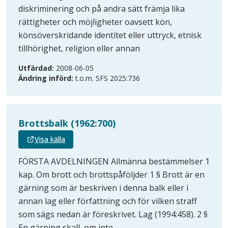
diskriminering och på andra sätt främja lika
rättigheter och möjligheter oavsett kön,
könsöverskridande identitet eller uttryck, etnisk
tillhörighet, religion eller annan
Utfärdad:
2008-06-05
Ändring införd:
t.o.m. SFS 2025:736
Brottsbalk (1962:700)
Visa källa
FÖRSTA AVDELNINGEN Allmänna bestämmelser 1
kap. Om brott och brottspåföljder 1 § Brott är en
gärning som är beskriven i denna balk eller i
annan lag eller författning och för vilken straff
som sägs nedan är föreskrivet. Lag (1994:458). 2 §
En gärning skall, om inte