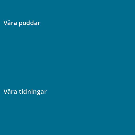
Dina försäkringar i Akademikerförsäkring
Våra poddar
Chefspodden
Samhällsekonomiska podden
Samhällsvetarpodden
Samtal med beteendevetare
Socialtjänstpodden
Våra tidningar
Akademikern
Chefstidningen
Socionomen