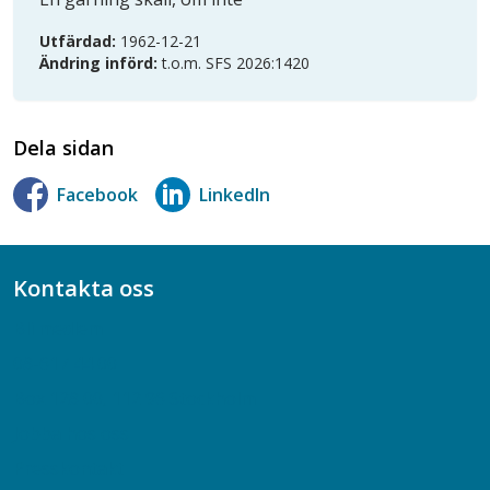
Utfärdad:
1962-12-21
Ändring införd:
t.o.m. SFS 2026:1420
Dela sidan
Facebook
LinkedIn
Kontakta oss
Bli medlem
08-617 44 00
Box 128 00, 112 96 Stockholm
Jobba hos oss
Presskontakt