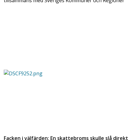
tillsammans med Sveriges Kommuner och Regioner
Facken i välfärden: En skattebroms skulle slå direkt