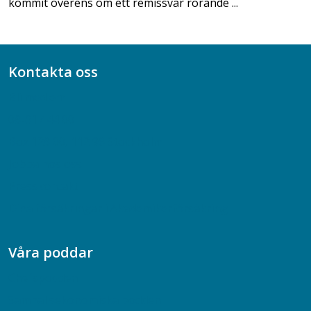
kommit överens om ett remissvar rörande ...
Kontakta oss
Bli medlem
08-617 44 00
Box 128 00, 112 96 Stockholm
Jobba hos oss
Presskontakt
Dina försäkringar i Akademikerförsäkring
Våra poddar
Chefspodden
Samhällsekonomiska podden