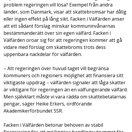
problem regeringen vill lösa? Exempel från andra
länder, som Danmark, visar att skattebromsar har dålig
eller ingen effekt på lång sikt. Facken i Välfärden anser
att ett sådant förslag minskar kommuninvånarnas
bestämmanderätt över sin egen välfärd. Facken i
Välfärden oroar sig för att regeringen kommer att gå
vidare med förslag om skattebroms trots dess
uppenbara nackdelar för välfärden.
– Att regeringen över huvud taget vill begränsa
kommuners och regioners möjlighet att finansiera sitt
viktigaste uppdrag – välfärden signaler att låga skatter
är viktigare för regeringen än en välfungerande välfärd.
Men självklart måste vi vara rädda om skattebetalarnas
pengar, säger Heike Erkers, ordförande
Akademikerförbundet SSR.
Facken i Välfärden betonar behoven av stabil
finansiering för att möjliggöra handlingsutrymmet för