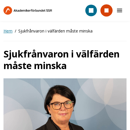
Hoppa
till
huvudinnehåll
Hem
Sjukfrånvaron i välfärden måste minska
Sjukfrånvaron i välfärden
måste minska