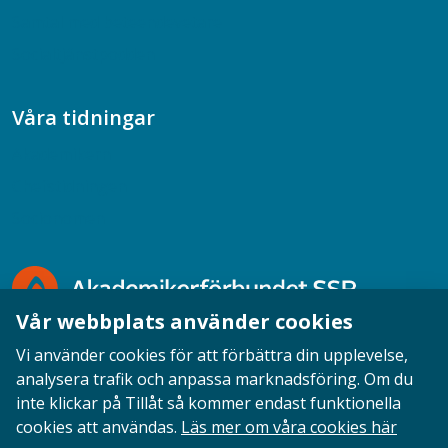
Samtal med beteendevetare
Socialtjänstpodden
Våra tidningar
Akademikern
Chefstidningen
Socionomen
Vår webbplats använder cookies
Vi använder cookies för att förbättra din upplevelse,
analysera trafik och anpassa marknadsföring. Om du
inte klickar på Tillåt så kommer endast funktionella
Opinion
English
Personuppgifter
Cookies
cookies att användas.
Läs mer om våra cookies här