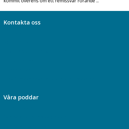
kommit överens om ett remissvar rörande ...
Kontakta oss
Bli medlem
08-617 44 00
Box 128 00, 112 96 Stockholm
Jobba hos oss
Presskontakt
Dina försäkringar i Akademikerförsäkring
Våra poddar
Chefspodden
Samhällsekonomiska podden
Samhällsvetarpodden