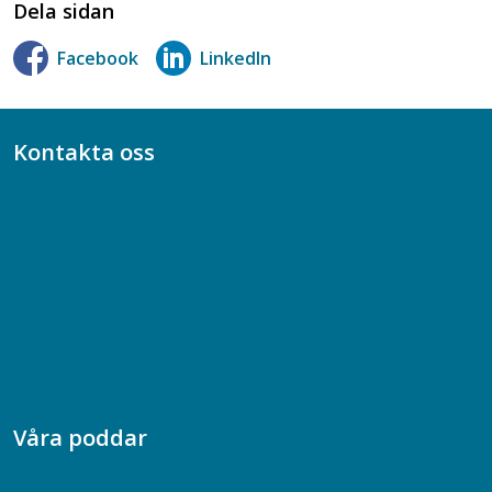
Dela sidan
Facebook
LinkedIn
Kontakta oss
Bli medlem
08-617 44 00
Box 128 00, 112 96 Stockholm
Jobba hos oss
Presskontakt
Dina försäkringar i Akademikerförsäkring
Våra poddar
Chefspodden