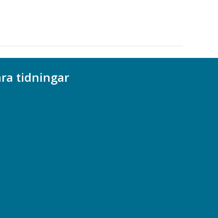
ra tidningar
ademikern
efstidningen
cionomen