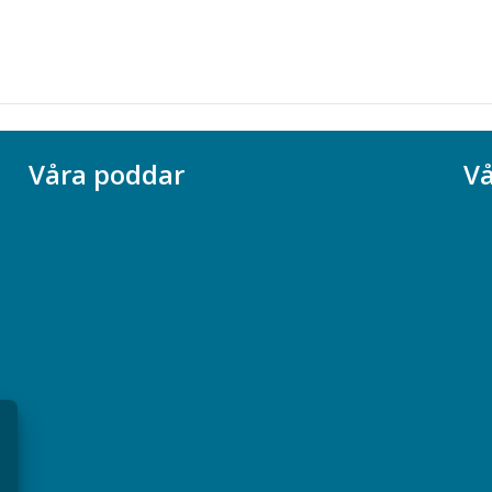
Våra poddar
Vå
Chefspodden
Ak
Samhällsekonomiska podden
Ch
Samhällsvetarpodden
So
Samtal med beteendevetare
Socialtjänstpodden