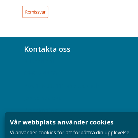
Remissvar
Kontakta oss
Bli medlem
08-617 44 00
Box 128 00, 112 96 Stockholm
Jobba hos oss
Presskontakt
Vår webbplats använder cookies
Dina försäkringar i Akademikerförsäkring
Vi använder cookies för att förbättra din upplevelse,