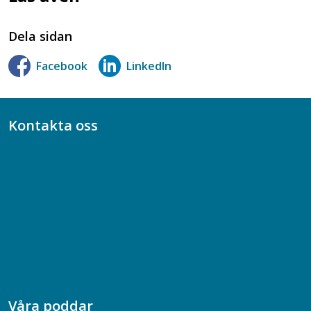
Dela sidan
Facebook
LinkedIn
Kontakta oss
Bli medlem
08-617 44 00
Box 128 00, 112 96 Stockholm
Jobba hos oss
Presskontakt
Dina försäkringar i Akademikerförsäkring
Våra poddar