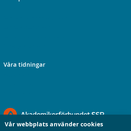
Chefspodden
Samhällsekonomiska podden
Samhällsvetarpodden
Samtal med beteendevetare
Socialtjänstpodden
Våra tidningar
Akademikern
Chefstidningen
Socionomen
Vår webbplats använder cookies