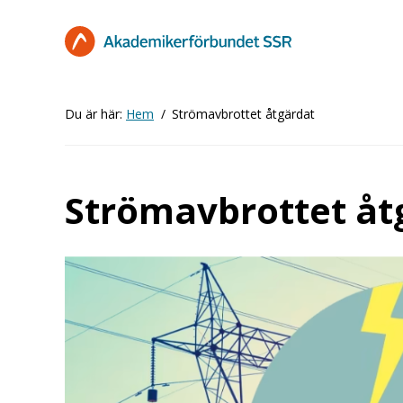
Hoppa
till
huvudinnehåll
Du är här:
Hem
Strömavbrottet åtgärdat
Strömavbrottet åt