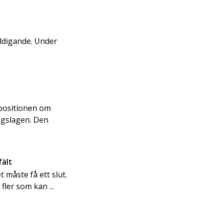
äldigande. Under
.
opositionen om
ingslagen. Den
fält
 måste få ett slut.
fler som kan ...