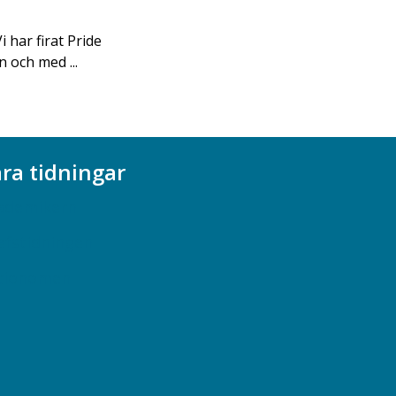
i har firat Pride
n och med ...
ra tidningar
ademikern
efstidningen
cionomen