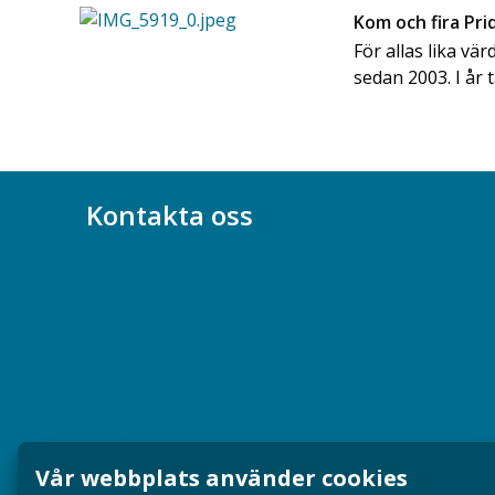
Kom och fira Pr
För allas lika vär
sedan 2003. I år 
Kontakta oss
Bli medlem
08-617 44 00
Box 128 00, 112 96 Stockholm
Jobba hos oss
Presskontakt
Vår webbplats använder cookies
Dina försäkringar i Akademikerförsäkring