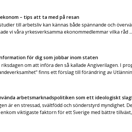
 ekonom – tips att ta med på resan
n studier till arbetsliv kan kännas både spännande och överv
gade vi våra yrkesverksamma ekonommedlemmar vilka råd ..
information för dig som jobbar inom staten
e riksdagen om att införa den så kallade Angiverilagen. I pr
andeverksamhet" finns ett förslag till förändring av Utlänn
använda arbetsmarknadspolitiken som ett ideologiskt slag
en är en stressad, svältfödd och sönderstyrd myndighet. Det
 enkom viktigaste faktorn för ett Sverige med bättre tillväxt, 