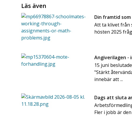
Läs även
Din framtid som
Att ta klivet frå
hösten 2025 frå
Angiverilagen - 
15 juni beslutad
"Stärkt återvänd
innebär att ...
Dags att sluta 
Arbetsförmedling
Fler i jobb är den