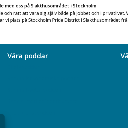
ide med oss på Slakthusområdet i Stockholm
de och rätt att vara sig själv både på jobbet och i privatlivet. V
tar vi plats på Stockholm Pride District i Slakthusområdet frå
Våra poddar
Vå
Chefspodden
Ak
Samhällsekonomiska podden
Ch
Samhällsvetarpodden
So
Samtal med beteendevetare
Socialtjänstpodden