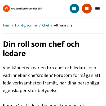
Hoppa
till
huvudinnehåll
Hem
För dig som är
Chef
Att vara chef
Din roll som chef och
ledare
Vad kännetecknar en bra chef och ledare, och
vad innebär chefsrollen? Förutom förmågan att
leda verksamheten framåt, har dina personliga
egenskaper stor betydelse.
Kom ihåg att du alltid är välkommen att