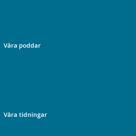
Jobba hos oss
Presskontakt
Dina försäkringar i Akademikerförsäkring
Våra poddar
Chefspodden
Samhällsekonomiska podden
Samhällsvetarpodden
Samtal med beteendevetare
Socialtjänstpodden
Våra tidningar
Akademikern
Chefstidningen