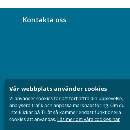
Kontakta oss
Bli medlem
08-617 44 00
Box 128 00, 112 96 Stockholm
Jobba hos oss
Presskontakt
Vår webbplats använder cookies
Dina försäkringar i Akademikerförsäkring
Vi använder cookies för att förbättra din upplevelse,
analysera trafik och anpassa marknadsföring. Om du
inte klickar på Tillåt så kommer endast funktionella
cookies att användas.
Läs mer om våra cookies här