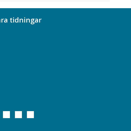
ra tidningar
ademikern
efstidningen
cionomen