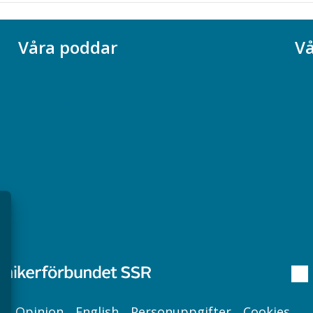
Våra poddar
Vå
Chefspodden
Ak
Samhällsekonomiska podden
Ch
Samhällsvetarpodden
So
Samtal med beteendevetare
Socialtjänstpodden
Opinion
English
Personuppgifter
Cookies