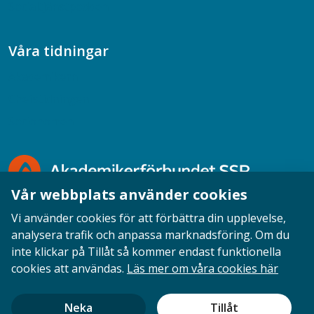
Socialtjänstpodden
Våra tidningar
Akademikern
Chefstidningen
Socionomen
Vår webbplats använder cookies
Vi använder cookies för att förbättra din upplevelse,
analysera trafik och anpassa marknadsföring. Om du
inte klickar på Tillåt så kommer endast funktionella
Opinion
English
Personuppgifter
Cookies
cookies att användas.
Läs mer om våra cookies här
Ansvarig utgivare: Cecilia Sandahl
Neka
Tillåt