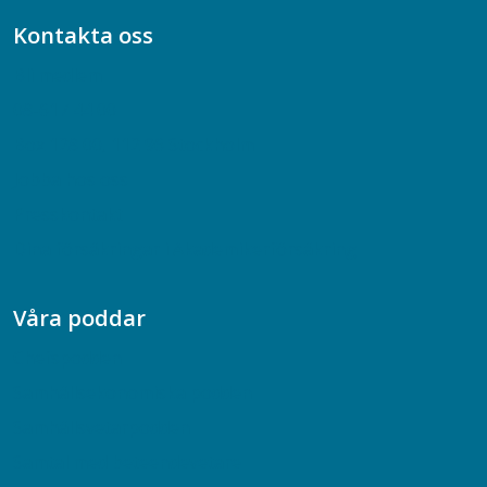
Kontakta oss
Bli medlem
08-617 44 00
Box 128 00, 112 96 Stockholm
Jobba hos oss
Presskontakt
Dina försäkringar i Akademikerförsäkring
Våra poddar
Chefspodden
Samhällsekonomiska podden
Samhällsvetarpodden
Samtal med beteendevetare