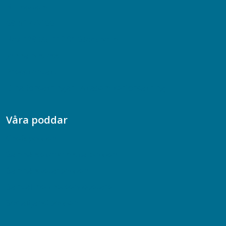
Bli medlem
08-617 44 00
Box 128 00, 112 96 Stockholm
Jobba hos oss
Presskontakt
Dina försäkringar i Akademikerförsäkring
Våra poddar
Chefspodden
Samhällsekonomiska podden
Samhällsvetarpodden
Samtal med beteendevetare
Socialtjänstpodden