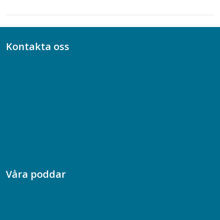
Kontakta oss
Bli medlem
08-617 44 00
Box 128 00, 112 96 Stockholm
Jobba hos oss
Presskontakt
Dina försäkringar i Akademikerförsäkring
Våra poddar
Chefspodden
Samhällsekonomiska podden