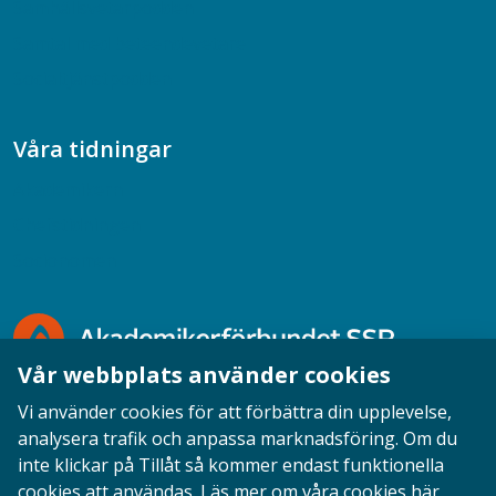
Samhällsvetarpodden
Samtal med beteendevetare
Socialtjänstpodden
Våra tidningar
Akademikern
Chefstidningen
Socionomen
Vår webbplats använder cookies
Vi använder cookies för att förbättra din upplevelse,
analysera trafik och anpassa marknadsföring. Om du
inte klickar på Tillåt så kommer endast funktionella
Opinion
English
Personuppgifter
Cookies
cookies att användas.
Läs mer om våra cookies här