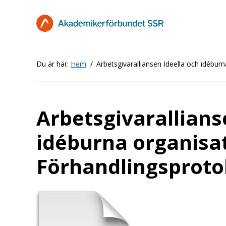
Hoppa
till
huvudinnehåll
Du är här:
Hem
Arbetsgivaralliansen Ideella och idébur
Arbetsgivarallians
idéburna organisat
Förhandlingsproto