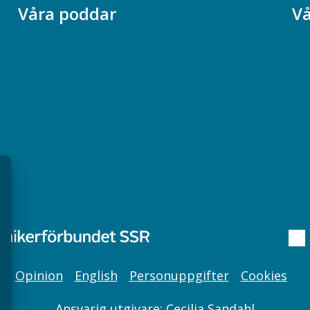
Våra poddar
Vå
Chefspodden
Ak
Samhällsekonomiska podden
Ch
Samhällsvetarpodden
So
Samtal med beteendevetare
Socialtjänstpodden
Opinion
English
Personuppgifter
Cookies
Ansvarig utgivare: Cecilia Sandahl