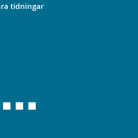
ra tidningar
ademikern
efstidningen
cionomen