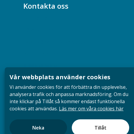
Kontakta oss
Bli medlem
08-617 44 00
Box 128 00, 112 96 Stockholm
Jobba hos oss
Presskontakt
Vår webbplats använder cookies
Dina försäkringar i Akademikerförsäkring
Vi använder cookies för att förbättra din upplevelse,
analysera trafik och anpassa marknadsföring. Om du
inte klickar på Tillåt så kommer endast funktionella
cookies att användas.
Läs mer om våra cookies här
Neka
Tillåt