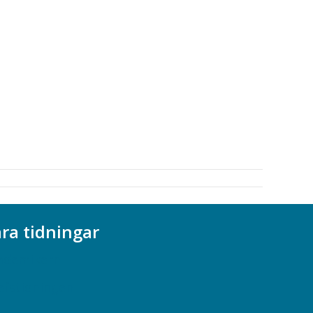
ra tidningar
ademikern
efstidningen