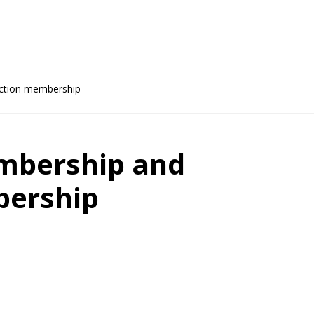
uction membership
mbership and
bership