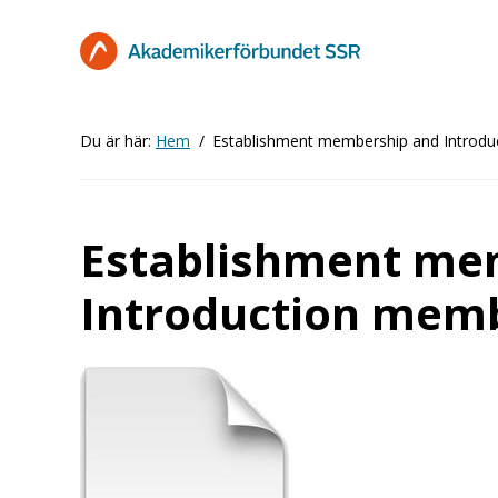
Hoppa
till
huvudinnehåll
Du är här:
Hem
Establishment membership and Introd
Establishment me
Introduction mem