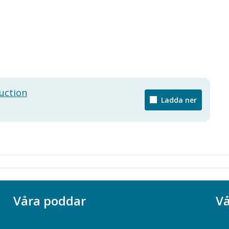
uction
Ladda ner
Våra poddar
Vå
Chefspodden
Ak