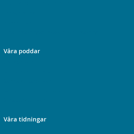
Box 128 00, 112 96 Stockholm
Jobba hos oss
Presskontakt
Dina försäkringar i Akademikerförsäkring
Våra poddar
Chefspodden
Samhällsekonomiska podden
Samhällsvetarpodden
Samtal med beteendevetare
Socialtjänstpodden
Våra tidningar
Akademikern