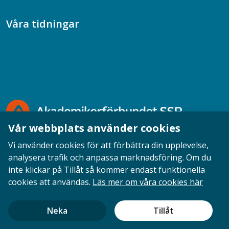
Våra tidningar
Akademikern
Chefstidningen
Socionomen
Vår webbplats använder cookies
Vi använder cookies för att förbättra din upplevelse,
analysera trafik och anpassa marknadsföring. Om du
inte klickar på Tillåt så kommer endast funktionella
Opinion
English
Personuppgifter
Cookies
cookies att användas.
Läs mer om våra cookies här
Ansvarig utgivare: Cecilia Sandahl
Neka
Tillåt