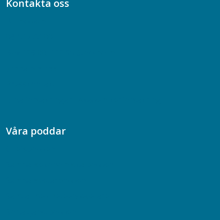
Kontakta oss
Bli medlem
08-617 44 00
Box 128 00, 112 96 Stockholm
Jobba hos oss
Presskontakt
Dina försäkringar i Akademikerförsäkring
Våra poddar
Chefspodden
Samhällsekonomiska podden
Samhällsvetarpodden
Samtal med beteendevetare
Socialtjänstpodden