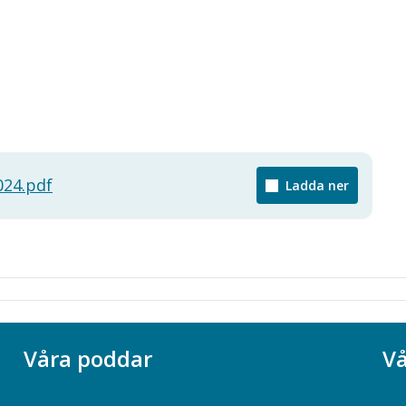
024.pdf
Ladda ner
Våra poddar
Vå
Chefspodden
Ak