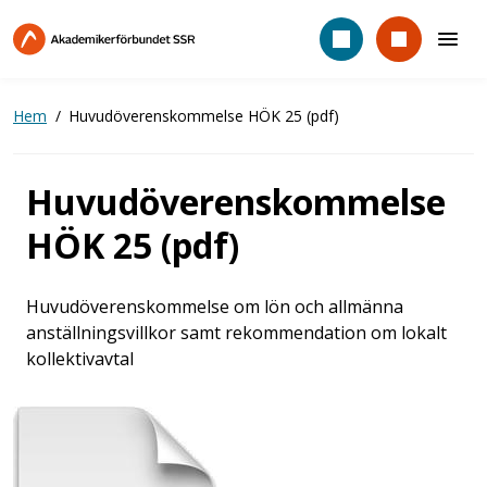
Hoppa
till
huvudinnehåll
Hem
Huvudöverenskommelse HÖK 25 (pdf)
Huvudöverenskommelse
HÖK 25 (pdf)
Huvudöverenskommelse om lön och allmänna
anställningsvillkor samt rekommendation om lokalt
kollektivavtal