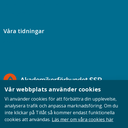
Samtal med beteendevetare
Socialtjänstpodden
Våra tidningar
Akademikern
Chefstidningen
Socionomen
Vår webbplats använder cookies
Vi använder cookies för att förbättra din upplevelse,
analysera trafik och anpassa marknadsföring. Om du
inte klickar på Tillåt så kommer endast funktionella
Opinion
English
Personuppgifter
Cookies
cookies att användas.
Läs mer om våra cookies här