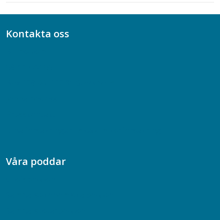
Kontakta oss
Bli medlem
08-617 44 00
Box 128 00, 112 96 Stockholm
Jobba hos oss
Presskontakt
Dina försäkringar i Akademikerförsäkring
Våra poddar
Chefspodden
Samhällsekonomiska podden
Samhällsvetarpodden