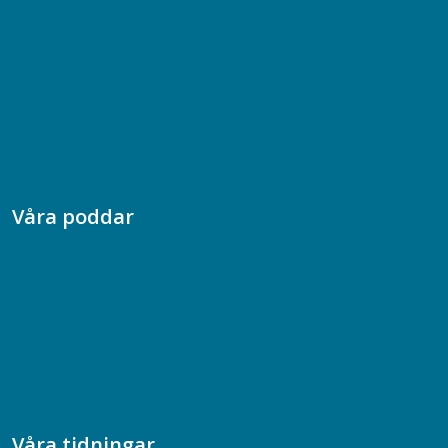
08-617 44 00
Box 128 00, 112 96 Stockholm
Jobba hos oss
Presskontakt
Dina försäkringar i Akademikerförsäkring
Våra poddar
Chefspodden
Samhällsekonomiska podden
Samhällsvetarpodden
Samtal med beteendevetare
Socialtjänstpodden
Våra tidningar