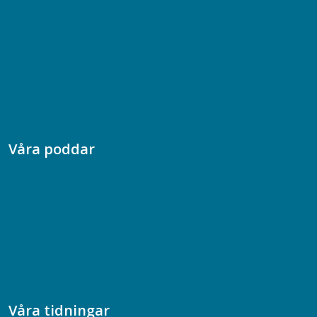
08-617 44 00
Box 128 00, 112 96 Stockholm
Jobba hos oss
Presskontakt
Dina försäkringar i Akademikerförsäkring
Våra poddar
Chefspodden
Samhällsekonomiska podden
Samhällsvetarpodden
Samtal med beteendevetare
Socialtjänstpodden
Våra tidningar