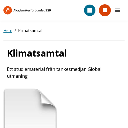
Hoppa
till
huvudinnehåll
Hem
Klimatsamtal
Klimatsamtal
Ett studiematerial från tankesmedjan Global
utmaning