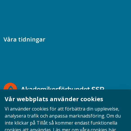
Samhällsvetarpodden
Samtal med beteendevetare
Socialtjänstpodden
Våra tidningar
Akademikern
Chefstidningen
Socionomen
Vår webbplats använder cookies
Vi använder cookies för att förbättra din upplevelse,
analysera trafik och anpassa marknadsföring. Om du
inte klickar på Tillåt så kommer endast funktionella
Opinion
English
Personuppgifter
Cookies
cookies att användas.
Läs mer om våra cookies här