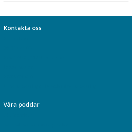
Kontakta oss
Bli medlem
08-617 44 00
Box 128 00, 112 96 Stockholm
Jobba hos oss
Presskontakt
Dina försäkringar i Akademikerförsäkring
Våra poddar
Chefspodden
Samhällsekonomiska podden