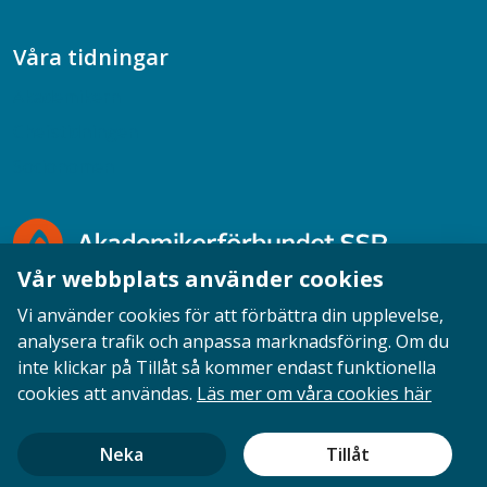
Våra tidningar
Akademikern
Chefstidningen
Socionomen
Vår webbplats använder cookies
Vi använder cookies för att förbättra din upplevelse,
analysera trafik och anpassa marknadsföring. Om du
inte klickar på Tillåt så kommer endast funktionella
Opinion
English
Personuppgifter
Cookies
cookies att användas.
Läs mer om våra cookies här
Ansvarig utgivare: Cecilia Sandahl
Neka
Tillåt