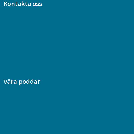
Kontakta oss
Bli medlem
08-617 44 00
Box 128 00, 112 96 Stockholm
Jobba hos oss
Presskontakt
Dina försäkringar i Akademikerförsäkring
Våra poddar
Chefspodden
Samhällsekonomiska podden
Samhällsvetarpodden
Samtal med beteendevetare
Socialtjänstpodden