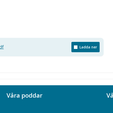
df
Ladda ner
Våra poddar
Vå
Chefspodden
Ak