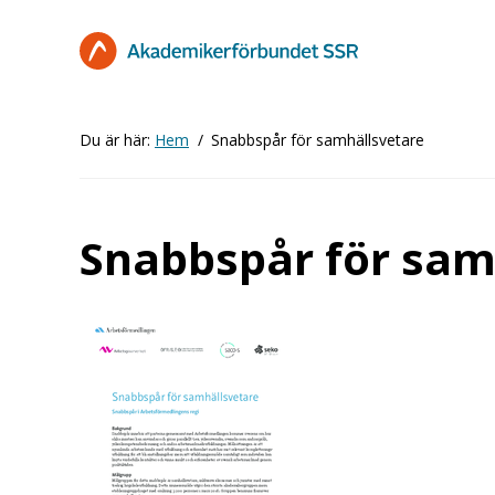
Hoppa
till
huvudinnehåll
Du är här:
Hem
Snabbspår för samhällsvetare
Snabbspår för sam