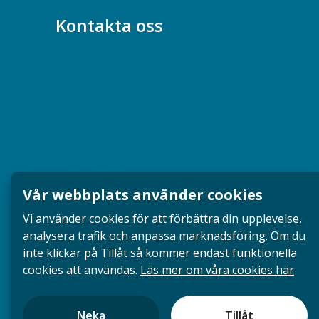
Kontakta oss
Bli medlem
08-617 44 00
Box 128 00, 112 96 Stockholm
Jobba hos oss
Presskontakt
Vår webbplats använder cookies
Dina försäkringar i Akademikerförsäkring
Vi använder cookies för att förbättra din upplevelse,
analysera trafik och anpassa marknadsföring. Om du
inte klickar på Tillåt så kommer endast funktionella
cookies att användas.
Läs mer om våra cookies här
Neka
Tillåt