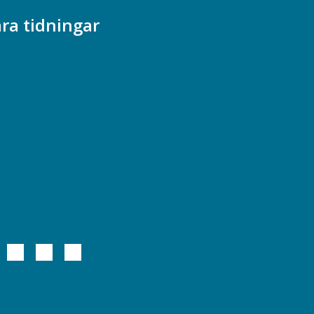
ra tidningar
ademikern
efstidningen
cionomen