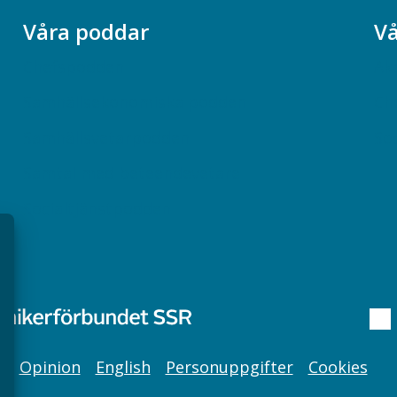
Våra poddar
Vå
Chefspodden
Ak
Samhällsekonomiska podden
Ch
Samhällsvetarpodden
So
Samtal med beteendevetare
Socialtjänstpodden
Opinion
English
Personuppgifter
Cookies