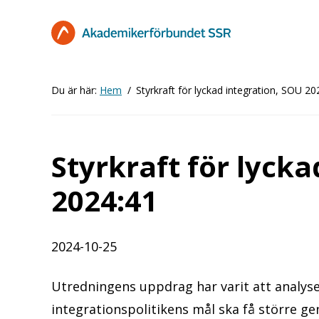
Hoppa
till
huvudinnehåll
Du är här:
Hem
Styrkraft för lyckad integration, SOU 20
Styrkraft för lycka
2024:41
2024-10-25
Utredningens uppdrag har varit att analys
integrationspolitikens mål ska få större g