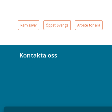
Remissvar
Öppet Sverige
Arbete för alla
Kontakta oss
Bli medlem
08-617 44 00
Box 128 00, 112 96 Stockholm
Jobba hos oss
Presskontakt