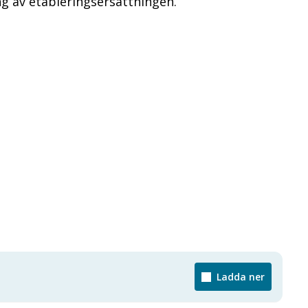
ing av etableringsersättningen.
Ladda ner