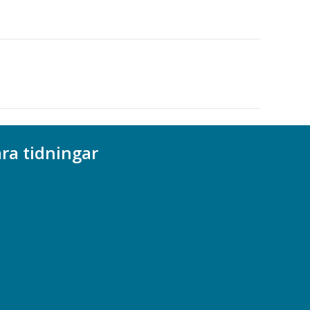
ra tidningar
ademikern
efstidningen
cionomen