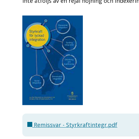
inte åtföljs av en rejäl höjning och indexer
Remissvar - Styrkraftintegr.pdf