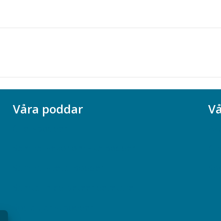
Våra poddar
Vå
Chefspodden
Ak
Samhällsekonomiska podden
Ch
Samhällsvetarpodden
So
Samtal med beteendevetare
Socialtjänstpodden