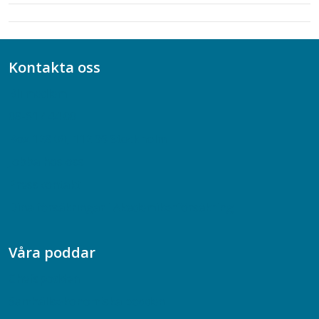
Kontakta oss
Bli medlem
08-617 44 00
Box 128 00, 112 96 Stockholm
Jobba hos oss
Presskontakt
Dina försäkringar i Akademikerförsäkring
Våra poddar
Chefspodden
Samhällsekonomiska podden