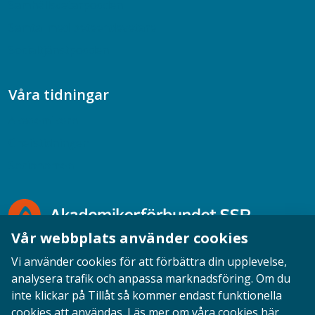
Samhällsvetarpodden
Samtal med beteendevetare
Socialtjänstpodden
Våra tidningar
Akademikern
Chefstidningen
Socionomen
Vår webbplats använder cookies
Vi använder cookies för att förbättra din upplevelse,
analysera trafik och anpassa marknadsföring. Om du
inte klickar på Tillåt så kommer endast funktionella
Opinion
English
Personuppgifter
Cookies
cookies att användas.
Läs mer om våra cookies här