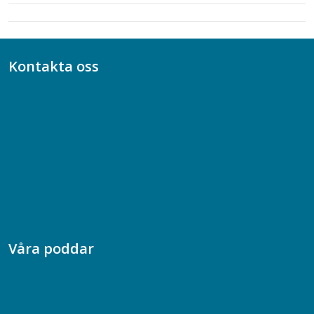
Kontakta oss
Bli medlem
08-617 44 00
Box 128 00, 112 96 Stockholm
Jobba hos oss
Presskontakt
Dina försäkringar i Akademikerförsäkring
Våra poddar
Chefspodden
Samhällsekonomiska podden