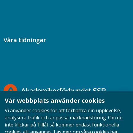
Samhällsvetarpodden
Samtal med beteendevetare
Socialtjänstpodden
Våra tidningar
Akademikern
Chefstidningen
Socionomen
Vår webbplats använder cookies
Vi använder cookies för att förbättra din upplevelse,
analysera trafik och anpassa marknadsföring. Om du
inte klickar på Tillåt så kommer endast funktionella
Opinion
English
Personuppgifter
Cookies
cookies att användas.
Läs mer om våra cookies här