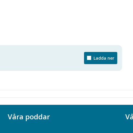
Ladda ner
Våra poddar
Vå
Chefspodden
Ak