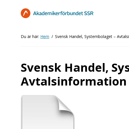
Hoppa
till
huvudinnehåll
Du är här:
Hem
Svensk Handel, Systembolaget – Avtals
Svensk Handel, Sy
Avtalsinformation