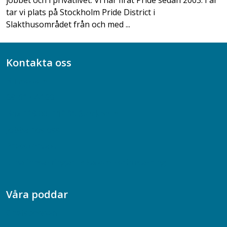
tar vi plats på Stockholm Pride District i
Slakthusområdet från och med ...
Kontakta oss
Bli medlem
08-617 44 00
Box 128 00, 112 96 Stockholm
Jobba hos oss
Presskontakt
Dina försäkringar i Akademikerförsäkring
Våra poddar
Chefspodden