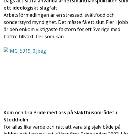
Dags att sluta använda arbetsmarknadspolitiken som
ett ideologiskt slagfält
Arbetsförmedlingen är en stressad, svältfödd och
sönderstyrd myndighet. Det måste få ett slut. Fler i jobb
är den enkom viktigaste faktorn för ett Sverige med
bättre tillväxt, fler som kan ...
Kom och fira Pride med oss på Slakthusområdet i
Stockholm
För allas lika värde och rätt att vara sig själv både på
jobbet och i privatlivet. Vi har firat Pride sedan 2003. I år