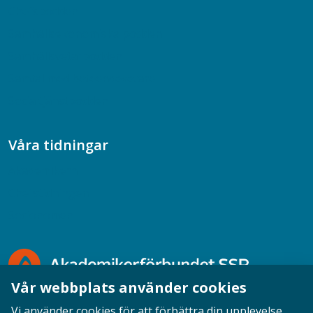
Chefspodden
Samhällsekonomiska podden
Samhällsvetarpodden
Samtal med beteendevetare
Socialtjänstpodden
Våra tidningar
Akademikern
Chefstidningen
Socionomen
Vår webbplats använder cookies
Vi använder cookies för att förbättra din upplevelse,