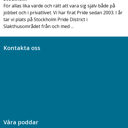
För allas lika värde och rätt att vara sig själv både på
jobbet och i privatlivet. Vi har firat Pride sedan 2003. I år
tar vi plats på Stockholm Pride District i
Slakthusområdet från och med ...
Kontakta oss
Bli medlem
08-617 44 00
Box 128 00, 112 96 Stockholm
Jobba hos oss
Presskontakt
Dina försäkringar i Akademikerförsäkring
Våra poddar