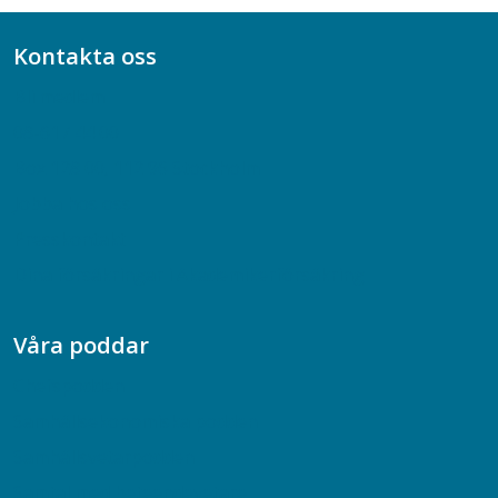
Kontakta oss
Bli medlem
08-617 44 00
Box 128 00, 112 96 Stockholm
Jobba hos oss
Presskontakt
Dina försäkringar i Akademikerförsäkring
Våra poddar
Chefspodden
Samhällsekonomiska podden
Samhällsvetarpodden
Samtal med beteendevetare