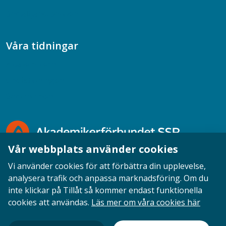
Socialtjänstpodden
Våra tidningar
Akademikern
Chefstidningen
Socionomen
Vår webbplats använder cookies
Vi använder cookies för att förbättra din upplevelse,
analysera trafik och anpassa marknadsföring. Om du
inte klickar på Tillåt så kommer endast funktionella
Opinion
English
Personuppgifter
Cookies
cookies att användas.
Läs mer om våra cookies här