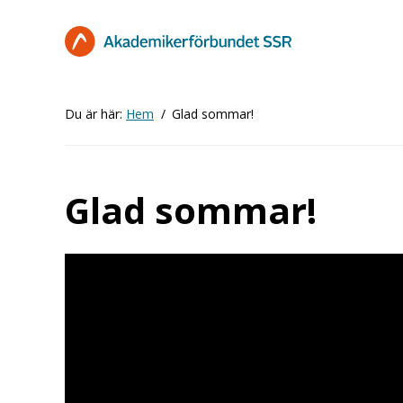
Hoppa
till
huvudinnehåll
Du är här:
Hem
Glad sommar!
Glad sommar!