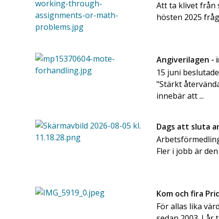
Att ta klivet frå
hösten 2025 frå
Angiverilagen - 
15 juni beslutad
"Stärkt återvänd
innebär att ...
Dags att sluta 
Arbetsförmedling
Fler i jobb är den
Kom och fira Pr
För allas lika vär
sedan 2003. I år 