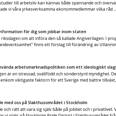
n studier till arbetsliv kan kännas både spännande och överv
gade vi våra yrkesverksamma ekonommedlemmar vilka råd ..
information för dig som jobbar inom staten
e riksdagen om att införa den så kallade Angiverilagen. I pr
andeverksamhet" finns ett förslag till förändring av Utlänn
använda arbetsmarknadspolitiken som ett ideologiskt slag
en är en stressad, svältfödd och sönderstyrd myndighet. Det
 enkom viktigaste faktorn för ett Sverige med bättre tillväxt, 
ide med oss på Slakthusområdet i Stockholm
de och rätt att vara sig själv både på jobbet och i privatlivet. V
tar vi plats på Stockholm Pride District i Slakthusområdet frå