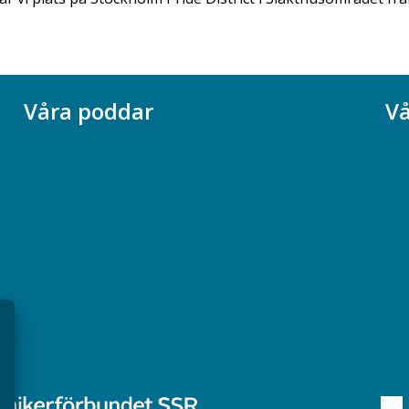
Våra poddar
Vå
Chefspodden
Ak
Samhällsekonomiska podden
Ch
Samhällsvetarpodden
So
Samtal med beteendevetare
Socialtjänstpodden