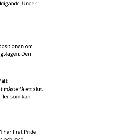
äldigande. Under
.
opositionen om
ingslagen. Den
fält
 måste få ett slut.
fler som kan ...
i har firat Pride
n och med ...