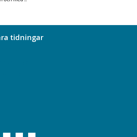
ra tidningar
ademikern
efstidningen
cionomen