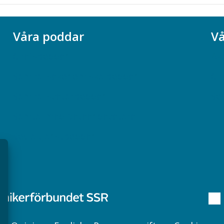
Våra poddar
Vå
Chefspodden
Ak
Samhällsekonomiska podden
Ch
Samhällsvetarpodden
So
Samtal med beteendevetare
Socialtjänstpodden