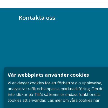
Kontakta oss
Bli medlem
08-617 44 00
Box 128 00, 112 96 Stockholm
Jobba hos oss
Presskontakt
Vår webbplats använder cookies
Dina försäkringar i Akademikerförsäkring
Vi använder cookies för att förbättra din upplevelse,
analysera trafik och anpassa marknadsföring. Om du
inte klickar på Tillåt så kommer endast funktionella
cookies att användas.
Läs mer om våra cookies här