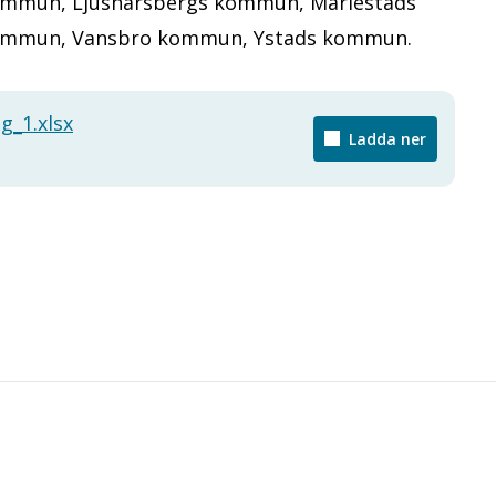
ommun, Ljusnarsbergs kommun, Mariestads
ommun, Vansbro kommun, Ystads kommun.
g_1.xlsx
Ladda ner