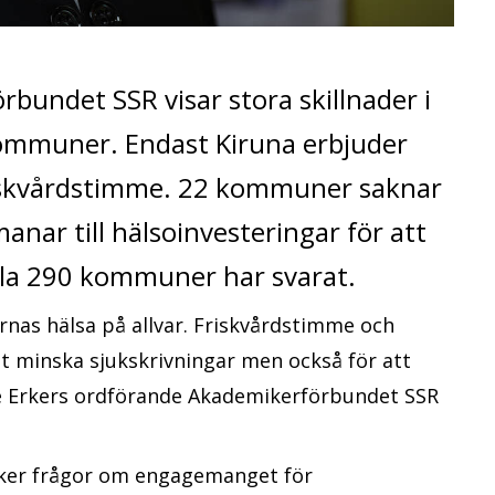
bundet SSR visar stora skillnader i
kommuner. Endast Kiruna erbjuder
iskvårdstimme. 22 kommuner saknar
anar till hälsoinvesteringar för att
Alla 290 kommuner har svarat.
as hälsa på allvar. Friskvårdstimme och
att minska sjukskrivningar men också för att
ke Erkers ordförande Akademikerförbundet SSR
cker frågor om engagemanget för