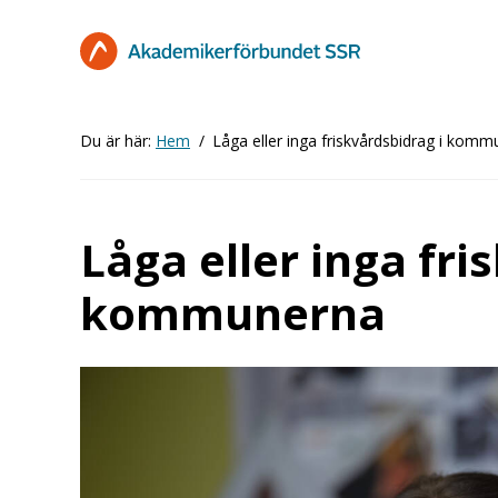
Hoppa
till
huvudinnehåll
Du är här:
Hem
Låga eller inga friskvårdsbidrag i kom
Låga eller inga fri
kommunerna