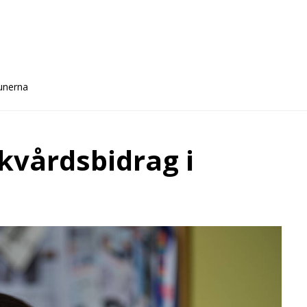
munerna
skvårdsbidrag i