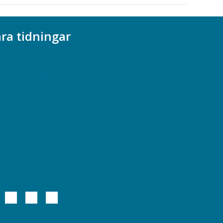
ra tidningar
ademikern
efstidningen
cionomen