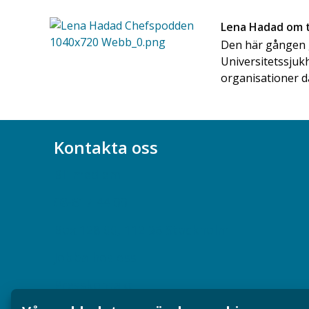
Lena Hadad om t
Den här gången 
Universitetssjuk
organisationer dä
Kontakta oss
Bli medlem
08-617 44 00
Box 128 00, 112 96 Stockholm
Jobba hos oss
Presskontakt