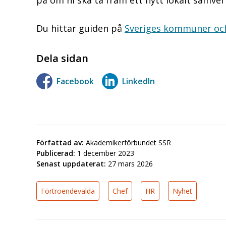
på om ni ska ta fram ett nytt lokalt samverk
Du hittar guiden på
Sveriges kommuner och
Dela sidan
Facebook
LinkedIn
Författad av:
Akademikerförbundet SSR
Publicerad:
1 december 2023
Senast uppdaterat:
27 mars 2026
Förtroendevalda
Chef
HR
Nyhet