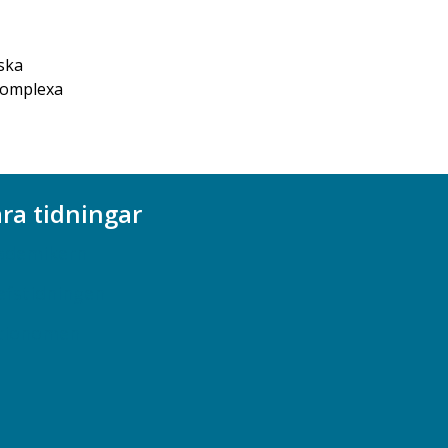
ska
 komplexa
ra tidningar
ademikern
efstidningen
cionomen