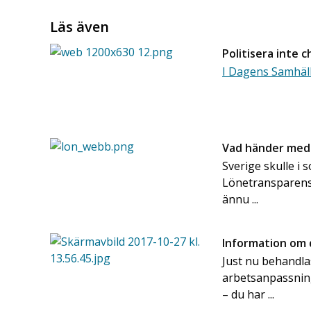
Läs även
Politisera inte
I Dagens Samhäl
Vad händer med
Sverige skulle i 
Lönetransparensd
ännu ...
Information om 
Just nu behandlas
arbetsanpassning
– du har ...