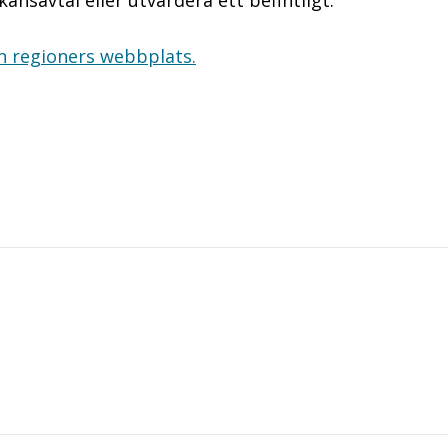
ansavtal eller utvärdera ett befintligt.
 regioners webbplats.