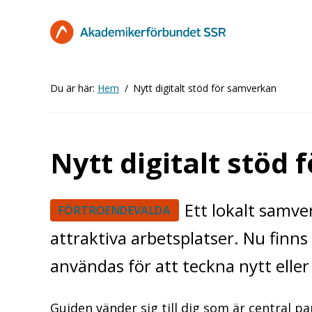
Hoppa
till
huvudinnehåll
Du är här:
Hem
Nytt digitalt stöd för samverkan
Nytt digitalt stöd
Ett lokalt samver
FÖRTROENDEVALDA
attraktiva arbetsplatser. Nu finns
användas för att teckna nytt elle
Guiden vänder sig till dig som är central p