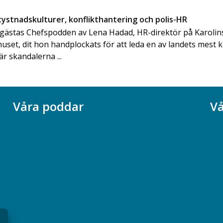
ystnadskulturer, konflikthantering och polis-HR
gästas Chefspodden av Lena Hadad, HR-direktör på Karolin
huset, dit hon handplockats för att leda en av landets mest
r skandalerna ...
Våra poddar
Vå
Chefspodden
Ak
Samhällsekonomiska podden
Ch
Samhällsvetarpodden
So
Samtal med beteendevetare
Socialtjänstpodden