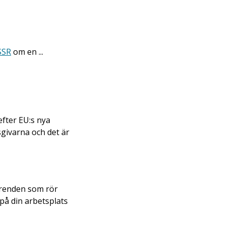
SSR
om en ...
efter EU:s nya
sgivarna och det är
 ärenden som rör
på din arbetsplats